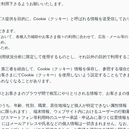
ご利用下さるようお願いいたします。
ス提供を目的に、Cookie（クッキー）と呼ばれる情報を送受信してお
だきます。
において、各種入力補助やお客さま個々の利用に合わせて、広告・メール等の
ため。
るため。
供と利用状況分析に限定して使用するものとし、それ以外の目的で利用する
第三者を経由して、Cookie（クッキー）情報を保存し、参照する場合
客さまにてCookie（クッキー）を使用しないよう設定することもでき
られなくなることがあります。
バとお客さまのブラウザ間で相互にやりとりされる情報で、お客さまの
情報のうち、年齢、性別、職業、居住地域など個人が特定できない属性情報
のに限られます）、端末情報、ウェブサイト内におけるユーザーの行動
よびスマートフォン等利用時のユーザー承諾・申込みに基づく位置情報
キー）にはメールアドレスや氏名などの個人情報は一切含まれません。なお