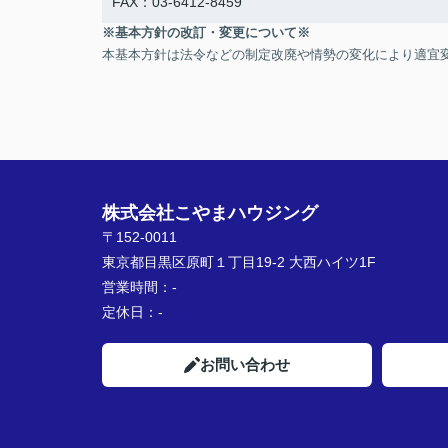
FAX：03-6412-8459
※基本方針の改訂・変更について※
本基本方針は法令などの制定改廃や情勢の変化により適宜
株式会社こやまハウジング
〒152-0011
東京都目黒区原町１丁目19-2 大西ハイツ1F
営業時間：
-
定休日：
-
お問い合わせ