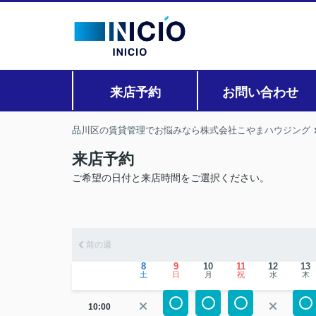
来店予約
お問い合わせ
品川区の賃貸管理でお悩みなら株式会社こやまハウジング
来店予約
ご希望の日付と来店時間をご選択ください。
前の週
8
9
10
11
12
13
土
日
月
祝
水
木
10:00